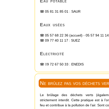
Eau potable
☎
05 81 31 85 01 :
SAUR
Eaux usées
☎
05 57 68 22 36
(accueil) -
05 57 94 11 14
☎
09 77 40 11 17 :
SUEZ
Electricité
☎ 0
9 72 67 50 33 :
ENEDIS
Ne brûlez pas vos déchets ver
Le brûlage des déchets verts (égaleme
strictement interdit. Cette pratique est à l
feu et contribue à la pollution de l’air. Sont c