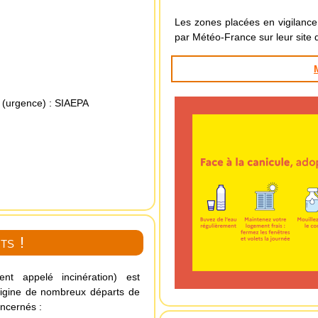
Les zones placées en vigilance
par Météo-France sur leur site 
 (urgence)
:
SIAEPA
ts !
nt appelé incinération) est
’origine de nombreux départs de
oncernés :