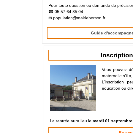
Pour toute question ou demande de précision
☎ 05 57 64 35 04
✉ population@mairieberson.fr
Guide d'accompagn
Inscriptio
Vous pouvez dès
maternelle s’il 
L’inscription 
éducation ou dir
La rentrée aura lieu le
mardi 01 septembre
En sav