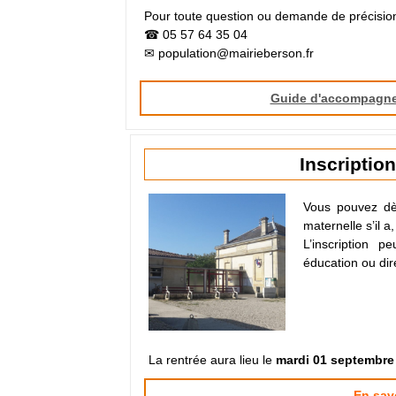
Pour toute question ou demande de précision
☎ 05 57 64 35 04
✉ population@mairieberson.fr
Guide d'accompagn
Inscriptio
Vous pouvez dès
maternelle s’il 
L’inscription 
éducation ou dir
La rentrée aura lieu le
mardi 01 septembre
En sav