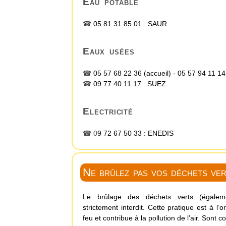
Eau potable
☎
05 81 31 85 01 :
SAUR
Eaux usées
☎
05 57 68 22 36
(accueil) -
05 57 94 11 14
☎
09 77 40 11 17 :
SUEZ
Electricité
☎ 0
9 72 67 50 33 :
ENEDIS
Ne brûlez pas vos déchets ver
Le brûlage des déchets verts (égaleme
strictement interdit. Cette pratique est à l
feu et contribue à la pollution de l’air. Sont c