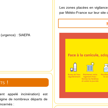
Les zones placées en vigilance
par Météo-France sur leur site 
 (urgence)
:
SIAEPA
ts !
nt appelé incinération) est
’origine de nombreux départs de
oncernés :