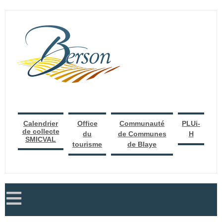
Calendrier
Office
Communauté
PLUi-
de collecte
du
de Communes
H
SMICVAL
tourisme
de Blaye
≡