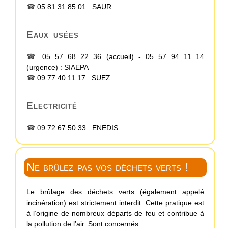
☎
05 81 31 85 01 :
SAUR
Eaux usées
☎
05 57 68 22 36
(accueil) -
05 57 94 11 14
(urgence)
:
SIAEPA
☎
09 77 40 11 17 :
SUEZ
Electricité
☎ 0
9 72 67 50 33 :
ENEDIS
Ne brûlez pas vos déchets verts !
Le brûlage des déchets verts (également appelé
incinération) est strictement interdit. Cette pratique est
à l’origine de nombreux départs de feu et contribue à
la pollution de l’air. Sont concernés :