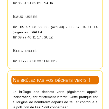
☎
05 81 31 85 01 :
SAUR
Eaux usées
☎
05 57 68 22 36
(accueil) -
05 57 94 11 14
(urgence)
:
SIAEPA
☎
09 77 40 11 17 :
SUEZ
Electricité
☎ 0
9 72 67 50 33 :
ENEDIS
Ne brûlez pas vos déchets verts !
Le brûlage des déchets verts (également appelé
incinération) est strictement interdit. Cette pratique est
à l’origine de nombreux départs de feu et contribue à
la pollution de l’air. Sont concernés :