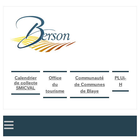
Calendrier
Office
Communauté
PLUi-
de collecte
du
de Communes
H
SMICVAL
tourisme
de Blaye
≡